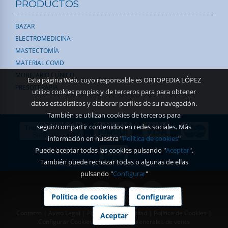
PRODUCTOS
BAZAR
ELECTROMEDICINA
MASTECTOMÍA
MATERIAL COVID
MOBILIARIO CLÍNICO
Esta página Web, cuyo responsable es ORTOPEDIA LÓPEZ
PRESOTERAPIA
utiliza cookies propias y de terceros para para obtener
datos estadísticos y elaborar perfiles de su navegación.
También se utilizan cookies de terceros para
seguir/compartir contenidos en redes sociales. Más
información en nuestra "
Política de cookies
"
Puede aceptar todas las cookies pulsando "
Aceptar
".
También puede rechazar todas o algunas de ellas
pulsando "
Configurar
"
Política de cookies
Configurar
Contacto
|
Aviso Legal
|
Política de Privacidad
|
Política de Cookies
|
Aceptar
Configurar Cookies
|
Condiciones generales de venta