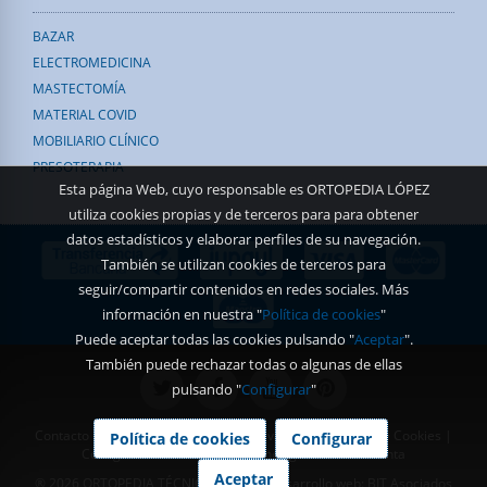
BAZAR
ELECTROMEDICINA
MASTECTOMÍA
MATERIAL COVID
MOBILIARIO CLÍNICO
PRESOTERAPIA
Esta página Web, cuyo responsable es ORTOPEDIA LÓPEZ
utiliza cookies propias y de terceros para para obtener
datos estadísticos y elaborar perfiles de su navegación.
También se utilizan cookies de terceros para
seguir/compartir contenidos en redes sociales. Más
información en nuestra "
Política de cookies
"
Puede aceptar todas las cookies pulsando "
Aceptar
".
También puede rechazar todas o algunas de ellas
pulsando "
Configurar
"
Contacto
|
Aviso Legal
|
Política de Privacidad
|
Política de Cookies
|
Política de cookies
Configurar
Configurar Cookies
|
Condiciones generales de venta
Aceptar
® 2026 ORTOPEDIA TÉCNICA LÓPEZ | Desarrollo web:
BIT Asociados