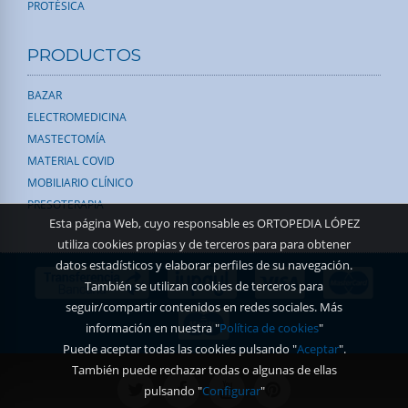
PROTÉSICA
PRODUCTOS
BAZAR
ELECTROMEDICINA
MASTECTOMÍA
MATERIAL COVID
MOBILIARIO CLÍNICO
PRESOTERAPIA
Esta página Web, cuyo responsable es ORTOPEDIA LÓPEZ
utiliza cookies propias y de terceros para para obtener
datos estadísticos y elaborar perfiles de su navegación.
También se utilizan cookies de terceros para
seguir/compartir contenidos en redes sociales. Más
información en nuestra "
Política de cookies
"
Puede aceptar todas las cookies pulsando "
Aceptar
".
También puede rechazar todas o algunas de ellas
pulsando "
Configurar
"