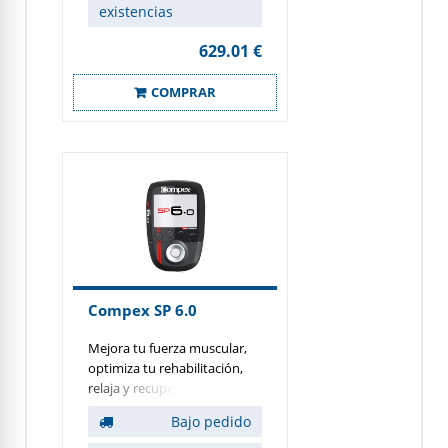
programas de rehabilitación
existencias
que pueden ayudar a
aquellas personas que
629.01 €
padecen lesiones deportivas
y que practican su actividad
COMPRAR
3 veces por semana.
Compex SP 6.0
Mejora tu fuerza muscular,
optimiza tu rehabilitación,
relaja y recupera más rápido.
El electroestimulador
Bajo pedido
Compex esta diseñado para