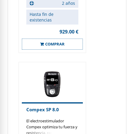
deportistas que practican su
2 años
actividad más de 3 veces por
semana, SP 6.0 incluye todas
Hasta fin de
las características del modelo
existencias
SP 4.0, con tecnología
wireless que asegura una
929.00 €
total libertad de movimiento.
COMPRAR
Compex SP 8.0
El electroestimulador
Compex optimiza tu fuerza y
resistencia, recupera más