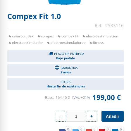
Compex Fit 1.0
2533116
cefarcompex
compex
compex fit
electroestimulacion
electroestimulador
electroestimuladores
fitness
PLAZO DE ENTREGA
Bajo pedido
GARANTIAS
2 años
STOCK
Hasta fin de existencias
199,00 €
164,46 €
IVA.:
+21%
Añadir
-
+
0
0
0
0
0