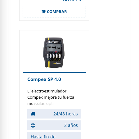
rendimiento.
COMPRAR
Compex SP 4.0
El electroestimulador
Compex mejora tu fuerza
muscular, optimiza tu
rehabilitación, relaja y
24/48 horas
recupera más rápido.
Además de todas las
2 años
características del modelo SP
2.0, SP 4.0 también ofrece
Hasta fin de