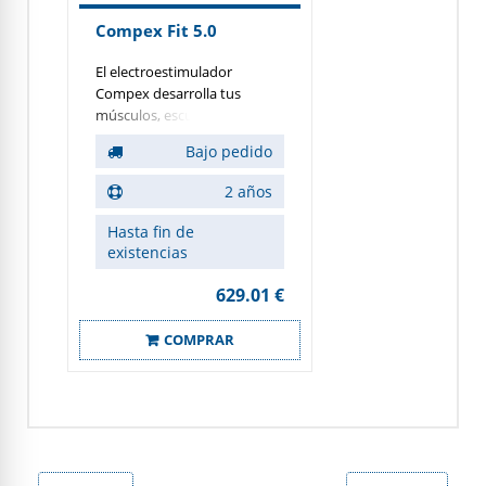
Compex Fit 5.0
El electroestimulador
Compex desarrolla tus
músculos, esculpe tu cuerpo
y ayuda a relajarte. Diseñado
Bajo pedido
para aquellos que entrenan
diariamente, Fit 5.0 es el top
2 años
de gama, con tecnología
wireless. Se suministra con
Hasta fin de
dos módulos de
existencias
estimulación, con la opción
de añadir dos módulos
629.01 €
adicionales para conseguir
un resultado todavía más
COMPRAR
efectivo.