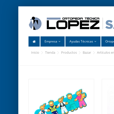
Empresa
Ayudas Técnicas
Ortop
inicio
tienda
productos
bazar
artículos 