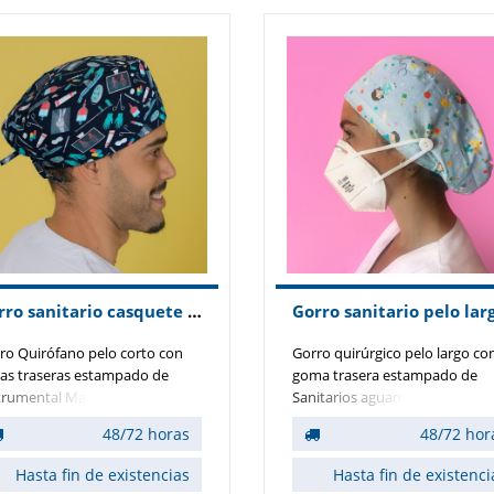
Gorro sanitario casquete pelo corto modelo instrumental marino
ro Quirófano pelo corto con
Gorro quirúrgico pelo largo co
tas traseras estampado de
goma trasera estampado de
trumental Marino.
Sanitarios aguamarina con
Botones que sujetan la mascari
48/72 horas
48/72 hor
Hasta fin de existencias
Hasta fin de existenci