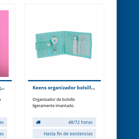
Gorro sanitario pelo largo con botones modelo Aguamarina
Keens organizador bolsillo modelo Sweet
n
Organizador de bolsillo
ligeramente imantado.
lla
as
48/72 horas
as
Hasta fin de existencias