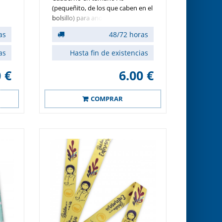
(pequeñito, de los que caben en el
bolsillo) para anotar todo lo que
quieras.
as
48/72 horas
as
Hasta fin de existencias
 €
6.00 €
COMPRAR