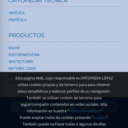
ORTOPEDIA TÉCNICA
ORTÉSICA
PROTÉSICA
PRODUCTOS
BAZAR
ELECTROMEDICINA
MASTECTOMÍA
MATERIAL COVID
MOBILIARIO CLÍNICO
Esta página Web, cuyo responsable es ORTOPEDIA LÓPEZ
PRESOTERAPIA
utiliza cookies propias y de terceros para para obtener
datos estadísticos y elaborar perfiles de su navegación.
También se utilizan cookies de terceros para
seguir/compartir contenidos en redes sociales. Más
información en nuestra "
Política de cookies
"
Puede aceptar todas las cookies pulsando "
Aceptar
".
También puede rechazar todas o algunas de ellas