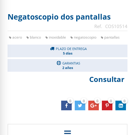
Negatoscopio dos pantallas
COS10514
acero
blanco
inoxidable
negatoscopio
pantallas
PLAZO DE ENTREGA
5 días
GARANTIAS
2 años
Consultar
0
0
0
0
0