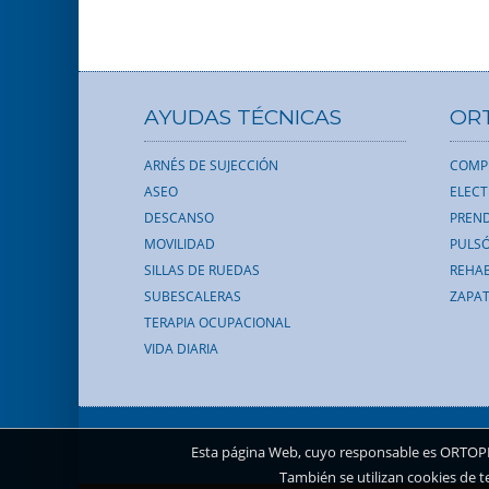
AYUDAS TÉCNICAS
OR
ARNÉS DE SUJECCIÓN
COMP
ASEO
ELEC
DESCANSO
PREND
MOVILIDAD
PULS
SILLAS DE RUEDAS
REHAB
SUBESCALERAS
ZAPAT
TERAPIA OCUPACIONAL
VIDA DIARIA
Esta página Web, cuyo responsable es ORTOPEDI
También se utilizan cookies de t