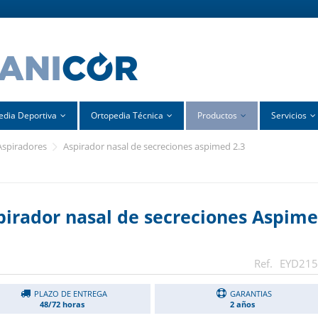
edia Deportiva
Ortopedia Técnica
Productos
Servicios
aspiradores
aspirador nasal de secreciones aspimed 2.3
pirador nasal de secreciones Aspim
EYD215
PLAZO DE ENTREGA
GARANTIAS
48/72 horas
2 años