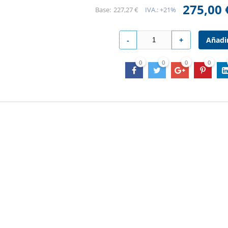
275,00 
227,27 €
IVA.:
+21%
Añadi
-
+
0
0
0
0