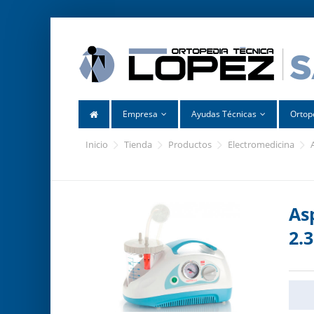
Empresa
Ayudas Técnicas
Ortop
inicio
tienda
productos
electromedicina
As
2.3