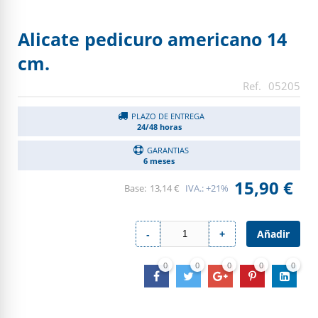
Alicate pedicuro americano 14
cm.
05205
PLAZO DE ENTREGA
24/48 horas
GARANTIAS
6 meses
15,90 €
13,14 €
IVA.:
+21%
Añadir
-
+
0
0
0
0
0