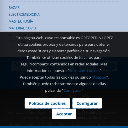
BAZAR
ELECTROMEDICINA
MASTECTOMÍA
MATERIAL COVID
MOBILIARIO CLÍNICO
Esta página Web, cuyo responsable es ORTOPEDIA LÓPEZ
PRESOTERAPIA
utiliza cookies propias y de terceros para para obtener
datos estadísticos y elaborar perfiles de su navegación.
También se utilizan cookies de terceros para
seguir/compartir contenidos en redes sociales. Más
información en nuestra "
Política de cookies
"
Puede aceptar todas las cookies pulsando "
Aceptar
".
También puede rechazar todas o algunas de ellas
pulsando "
Configurar
"
Política de cookies
Configurar
Contacto
|
Aviso Legal
|
Política de Privacidad
|
Política de Cookies
|
Aceptar
Configurar Cookies
|
Condiciones generales de venta
® 2026 ORTOPEDIA TÉCNICA LÓPEZ | Desarrollo web:
BIT Asociados