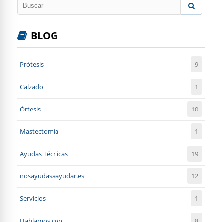
BLOG
Prótesis
9
Calzado
1
Órtesis
10
Mastectomía
1
Ayudas Técnicas
19
nosayudasaayudar.es
12
Servicios
1
Hablamos con
8