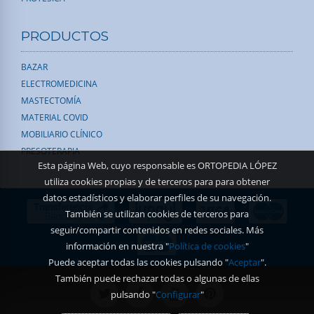
PRODUCTOS
BAZAR
ELECTROMEDICINA
MASTECTOMÍA
MATERIAL COVID
MOBILIARIO CLÍNICO
PRESOTERAPIA
Esta página Web, cuyo responsable es ORTOPEDIA LÓPEZ
utiliza cookies propias y de terceros para para obtener
datos estadísticos y elaborar perfiles de su navegación.
También se utilizan cookies de terceros para
seguir/compartir contenidos en redes sociales. Más
información en nuestra "
Política de cookies
"
Puede aceptar todas las cookies pulsando "
Aceptar
".
También puede rechazar todas o algunas de ellas
pulsando "
Configurar
"