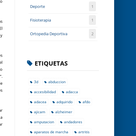
no
Deporte
1
Fisioterapia
1
as
El
Ortopedia Deportiva
2
 y
es
ETIQUETAS
el
lo
”.
3d
abduccion
le
es
accesibilidad
adacca
adacea
adquirido
afdo
ar
ajicam
alzheimer
na
amputacion
andadores
ar
aparatos de marcha
artritis