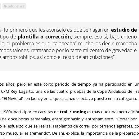
taloneras
a- lo primero que les aconsejo es que se hagan un
estudio de
 tipo de
plantilla o corrección
, siempre, eso sí, bajo criterio
plo, el problema es que “taloneaba” mucho, es decir, mandaba
bos talones, retrasando por lo tanto mi centro de gravedad e
 ambos tobillos, así como el resto de articulaciones”.
os años, pero en este corto periodo de tiempo ya ha participado en u
la CxM Rey Lagarto, una de las cuatro pruebas de la Copa Andalucía de Tra
“El Neveral”, en Jaén, y en la que alcanzó el octavo puesto en su categoría.
, 1980), participar en carreras de
trail running
es más que una mera afició
ás de doce horas semanales, entre gimnasio y entrenamiento. “Correr por 
el esfuerzo que se realiza. Hablamos de correr por terrenos agrestes, c
zo muscular es tremendo”. De ahí, explica, la importancia de la preparaci