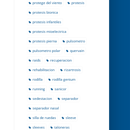
protege del viento
protesis
protesis bionica
protesis infantiles
protesis mioelectrica
protesis pierna
pulsometro
pulsometro polar
quervain
raids
recuperacion
rehabilitacion
rizartrosis
rodilla
rodilla genium
running
sanicor
sedestacion
separador
separador nasal
silla de ruedas
sleeve
sleeves
taloneras