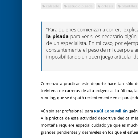
calzado
estudio pisada
ortesis
plantillas
“Para quienes comienzan a correr, -explic
la pisada
para ver si es necesario algún
de un especialista. En mi caso, por ejem
constantemente el peso de mi cuerpo a am
imposibilitando un buen juego articular de
Comenzó a practicar este deporte hace tan sólo d
treintena de carreras de alta exigencia. La última, 
running, que se disputó recientemente en el paraje de 
Aún sin ser profesional, para
Raúl Cobo Millán
(Jaén
A la práctica de esta actividad deportiva dedica m
montaña requiere especial cuidado ya que es mucho 
grandes pendientes y desniveles en los que el esfuer