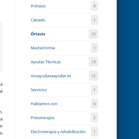
Prótesis
9
Calzado
1
Órtesis
10
Mastectomía
1
Ayudas Técnicas
19
nosayudasaayudar.es
12
na
Servicios
1
il
Hablamos con
8
n.
Presoterapia
2
la
on
Electroterapia y rehabilitación
1
ón