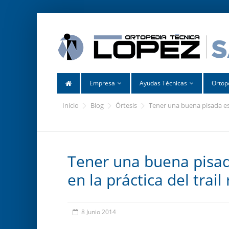
Empresa
Ayudas Técnicas
Ortop
inicio
blog
órtesis
tener una buena pisada es 
Tener una buena pisada
en la práctica del trail
8 Junio 2014