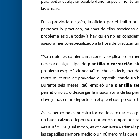
para evitar cualquier posible daño, especialmente e
las únicas.
En la provincia de Jaén, la afición por el trail run
personas lo practican, muchas de ellas asociadas a
problema es que todavía hay quien no es conscien
asesoramiento especializado a la hora de practicar u
“Para quienes comienzan a correr, -explica- lo prim
necesario algún tipo de
plantilla o corrección
, s
problema es que “taloneaba” mucho, es decir, manda
tanto mi centro de gravedad e imposibilitando un bu
Durante seis meses Raúl empleó una
plantilla 
permitió no sólo descargar la musculatura de las pie
clave y más en un deporte en el que el cuerpo sufre 
Así, saber cómo es nuestra forma de caminar es la 
un buen calzado deportivo, optando siempre por za
vez al año. De igual modo, es conveniente variar el t
las zapatillas siempre medio o un número más que el