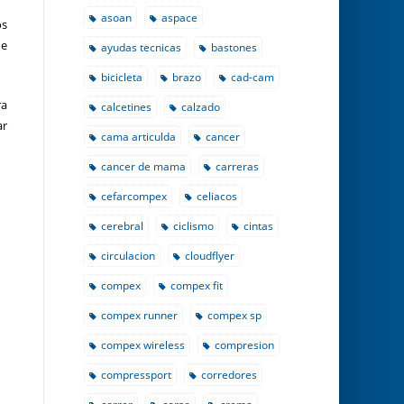
asoan
aspace
os
de
ayudas tecnicas
bastones
bicicleta
brazo
cad-cam
ra
calcetines
calzado
ar
cama articulda
cancer
cancer de mama
carreras
cefarcompex
celiacos
cerebral
ciclismo
cintas
circulacion
cloudflyer
compex
compex fit
compex runner
compex sp
compex wireless
compresion
compressport
corredores