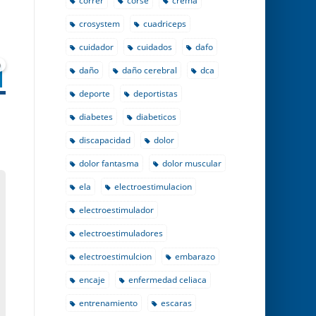
correr
corse
crema
crosystem
cuadriceps
cuidador
cuidados
dafo
0
daño
daño cerebral
dca
deporte
deportistas
diabetes
diabeticos
discapacidad
dolor
dolor fantasma
dolor muscular
ela
electroestimulacion
electroestimulador
electroestimuladores
electroestimulcion
embarazo
encaje
enfermedad celiaca
entrenamiento
escaras