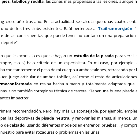
n
pies, tobillos y rodilla
, las zonas más propensas a las lesiones, aunque 
ning crece año tras año. En la actualidad se calcula que unas cuatrocient
 uno de los tres clubs existentes. Raúl pertenece al
Trailrunnersjaén
. “
te de las consecuencias que puede tener no contar con una preparación
n deporte”.
ero que les aconsejo es que se hagan un
estudio de la pisada
para ver si 
iempre, eso sí, bajo criterio de un especialista. En mi caso, por ejemplo, 
ba constantemente el peso de mi cuerpo a ambos talones, retrasando por 
en juego articular de ambos tobillos, así como el resto de articulaciones
termoconformada
en resina hecha a mano y totalmente adaptada que 
rnas, sino también corregir su técnica de carrera. “Tener una buena pisada 
tantos impactos”.
primera recomendación. Pero, hay más. Es aconsejable, por ejemplo, emple
patillas deportivas de
pisada neutra
, y renovar las mismas, al menos, u
ipo de
calzado,
usando diferentes modelos en entrenos, pruebas… y compr
 nuestro para evitar rozaduras o problemas en las uñas.