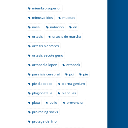
miembro superior
minusvalidos
muletas
nasal
natacion
on
ortesis
ortesis de marcha
ortesis plantares
ortesis secute genu
ortopedia lopez
ottobock
paralisis cerebral
pci
pie
pie diabetico
pierna genium
plagiocefalia
plantillas
plata
polio
prevencion
pro racing socks
protege del frio