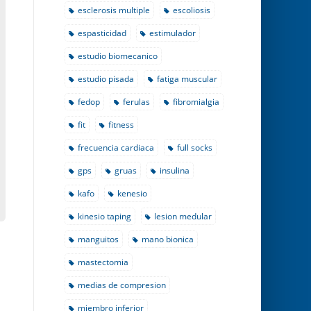
esclerosis multiple
escoliosis
espasticidad
estimulador
estudio biomecanico
estudio pisada
fatiga muscular
fedop
ferulas
fibromialgia
fit
fitness
frecuencia cardiaca
full socks
gps
gruas
insulina
kafo
kenesio
kinesio taping
lesion medular
manguitos
mano bionica
mastectomia
medias de compresion
miembro inferior