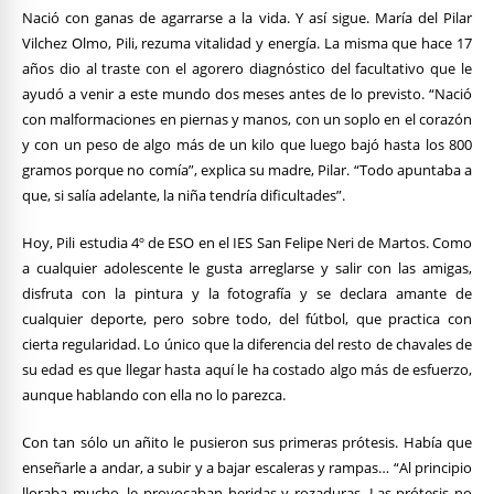
Nació con ganas de agarrarse a la vida. Y así sigue. María del Pilar
Vilchez Olmo, Pili, rezuma vitalidad y energía. La misma que hace 17
años dio al traste con el agorero diagnóstico del facultativo que le
ayudó a venir a este mundo dos meses antes de lo previsto. “Nació
con malformaciones en piernas y manos, con un soplo en el corazón
y con un peso de algo más de un kilo que luego bajó hasta los 800
gramos porque no comía”, explica su madre, Pilar. “Todo apuntaba a
que, si salía adelante, la niña tendría dificultades”.
Hoy, Pili estudia 4º de ESO en el IES San Felipe Neri de Martos. Como
a cualquier adolescente le gusta arreglarse y salir con las amigas,
disfruta con la pintura y la fotografía y se declara amante de
cualquier deporte, pero sobre todo, del fútbol, que practica con
cierta regularidad. Lo único que la diferencia del resto de chavales de
su edad es que llegar hasta aquí le ha costado algo más de esfuerzo,
aunque hablando con ella no lo parezca.
Con tan sólo un añito le pusieron sus primeras prótesis. Había que
enseñarle a andar, a subir y a bajar escaleras y rampas… “Al principio
lloraba mucho, le provocaban heridas y rozaduras. Las prótesis no