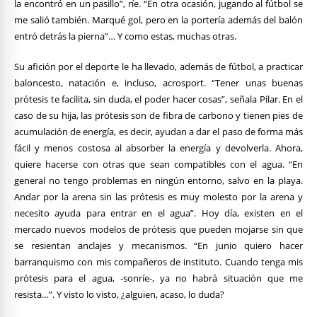
la encontró en un pasillo”, ríe. “En otra ocasión, jugando al fútbol se
me salió también. Marqué gol, pero en la portería además del balón
entró detrás la pierna”… Y como estas, muchas otras.
Su afición por el deporte le ha llevado, además de fútbol, a practicar
baloncesto, natación e, incluso, acrosport. “Tener unas buenas
prótesis te facilita, sin duda, el poder hacer cosas”, señala Pilar. En el
caso de su hija, las prótesis son de fibra de carbono y tienen pies de
acumulación de energía, es decir, ayudan a dar el paso de forma más
fácil y menos costosa al absorber la energía y devolverla. Ahora,
quiere hacerse con otras que sean compatibles con el agua. “En
general no tengo problemas en ningún entorno, salvo en la playa.
Andar por la arena sin las prótesis es muy molesto por la arena y
necesito ayuda para entrar en el agua”. Hoy día, existen en el
mercado nuevos modelos de prótesis que pueden mojarse sin que
se resientan anclajes y mecanismos. “En junio quiero hacer
barranquismo con mis compañeros de instituto. Cuando tenga mis
prótesis para el agua, -sonríe-, ya no habrá situación que me
resista…”. Y visto lo visto, ¿alguien, acaso, lo duda?