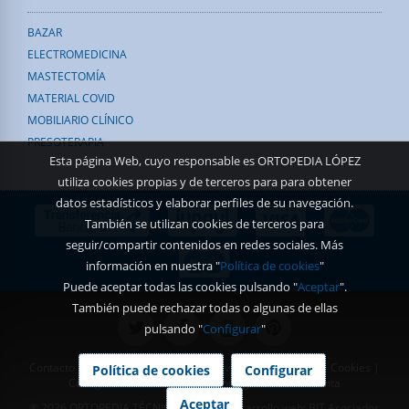
BAZAR
ELECTROMEDICINA
MASTECTOMÍA
MATERIAL COVID
MOBILIARIO CLÍNICO
PRESOTERAPIA
Esta página Web, cuyo responsable es ORTOPEDIA LÓPEZ
utiliza cookies propias y de terceros para para obtener
datos estadísticos y elaborar perfiles de su navegación.
También se utilizan cookies de terceros para
seguir/compartir contenidos en redes sociales. Más
información en nuestra "
Política de cookies
"
Puede aceptar todas las cookies pulsando "
Aceptar
".
También puede rechazar todas o algunas de ellas
pulsando "
Configurar
"
Contacto
|
Aviso Legal
|
Política de Privacidad
|
Política de Cookies
|
Política de cookies
Configurar
Configurar Cookies
|
Condiciones generales de venta
Aceptar
® 2026 ORTOPEDIA TÉCNICA LÓPEZ | Desarrollo web:
BIT Asociados