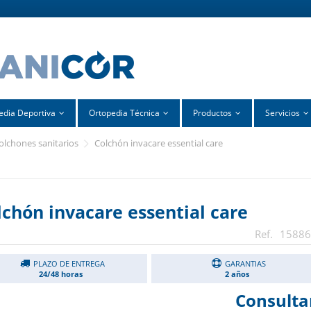
edia Deportiva
Ortopedia Técnica
Productos
Servicios
colchones sanitarios
colchón invacare essential care
lchón invacare essential care
15886
PLAZO DE ENTREGA
GARANTIAS
24/48 horas
2 años
Consulta