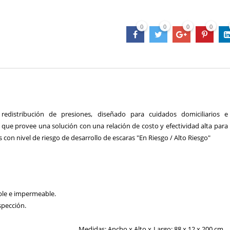
0
0
0
0
redistribución de presiones, diseñado para cuidados domiciliarios e
 que provee una solución con una relación de costo y efectividad alta para
 con nivel de riesgo de desarrollo de escaras "En Riesgo / Alto Riesgo"
able e impermeable.
spección.
al ignífugo.
to x Largo: 88 x 12 x 200 cm.