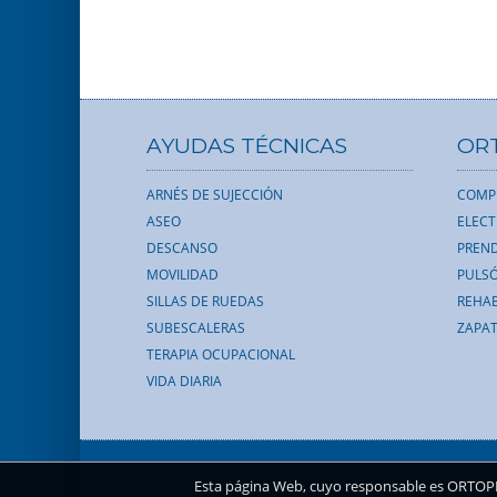
AYUDAS TÉCNICAS
OR
ARNÉS DE SUJECCIÓN
COMP
ASEO
ELEC
DESCANSO
PREND
MOVILIDAD
PULS
SILLAS DE RUEDAS
REHAB
SUBESCALERAS
ZAPAT
TERAPIA OCUPACIONAL
VIDA DIARIA
Esta página Web, cuyo responsable es ORTOPEDI