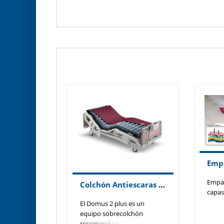
Peso max. usuar
Empap
Colchón Antiescaras Apex Domus 2 Plus
capas.
El Domus 2 plus es un
equipo sobrecolchón
recomendado para