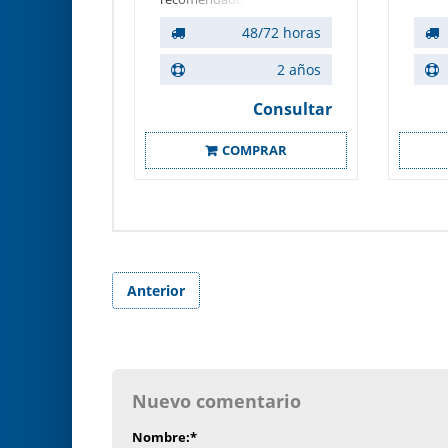
pacientes de UPP's.
48/72 horas
Soportando un peso
máximo de hasta 140 kilos,
2 años
es adecuado para tratar
úlceras de presión de hasta
Consultar
grado II.
COMPRAR
Anterior
Nuevo comentario
Nombre:
*