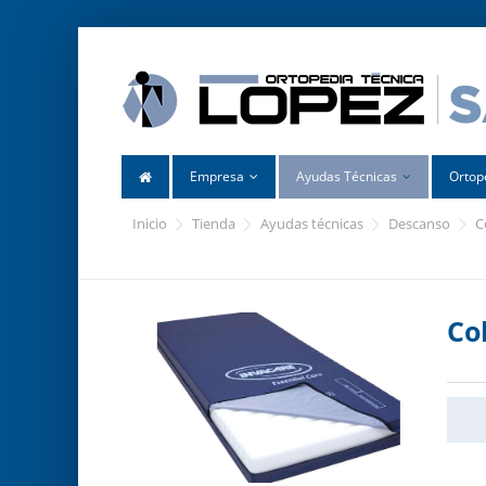
Empresa
Ayudas Técnicas
Ortop
inicio
tienda
ayudas técnicas
descanso
Co