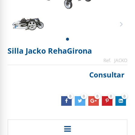
Silla Jacko RehaGirona
JACKO
Consultar
0
0
0
0
0