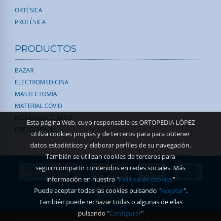
ORTÉSICA
PROTÉSICA
PRODUCTOS
BAZAR
ELECTROMEDICINA
MASTECTOMÍA
MATERIAL COVID
MOBILIARIO CLÍNICO
Esta página Web, cuyo responsable es ORTOPEDIA LÓPEZ
PRESOTERAPIA
utiliza cookies propias y de terceros para para obtener
datos estadísticos y elaborar perfiles de su navegación.
También se utilizan cookies de terceros para
seguir/compartir contenidos en redes sociales. Más
información en nuestra "
Política de cookies
"
Puede aceptar todas las cookies pulsando "
Aceptar
".
También puede rechazar todas o algunas de ellas
pulsando "
Configurar
"