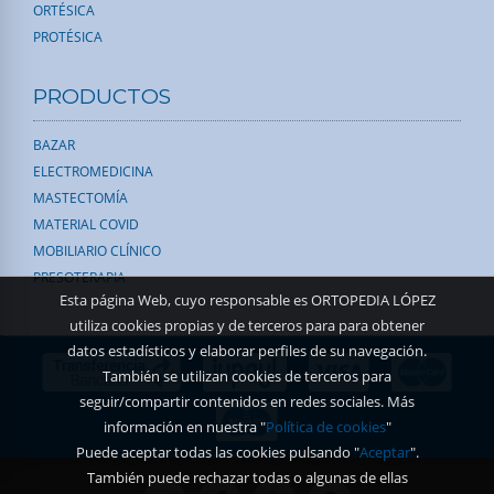
ORTÉSICA
PROTÉSICA
PRODUCTOS
BAZAR
ELECTROMEDICINA
MASTECTOMÍA
MATERIAL COVID
MOBILIARIO CLÍNICO
PRESOTERAPIA
Esta página Web, cuyo responsable es ORTOPEDIA LÓPEZ
utiliza cookies propias y de terceros para para obtener
datos estadísticos y elaborar perfiles de su navegación.
También se utilizan cookies de terceros para
seguir/compartir contenidos en redes sociales. Más
información en nuestra "
Política de cookies
"
Puede aceptar todas las cookies pulsando "
Aceptar
".
También puede rechazar todas o algunas de ellas