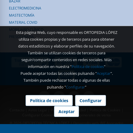
BAZAR
ELECTROMEDICINA
MASTECTOMÍA
MATERIAL COVID
MOBILIARIO CLÍNICO
Esta página Web, cuyo responsable es ORTOPEDIA LÓPEZ
PRESOTERAPIA
utiliza cookies propias y de terceros para para obtener
datos estadísticos y elaborar perfiles de su navegación.
También se utilizan cookies de terceros para
seguir/compartir contenidos en redes sociales. Más
información en nuestra "
Política de cookies
"
Puede aceptar todas las cookies pulsando "
Aceptar
".
También puede rechazar todas o algunas de ellas
pulsando "
Configurar
"
Política de cookies
Configurar
Contacto
|
Aviso Legal
|
Política de Privacidad
|
Política de Cookies
|
Aceptar
Configurar Cookies
|
Condiciones generales de venta
® 2026 ORTOPEDIA TÉCNICA LÓPEZ | Desarrollo web:
BIT Asociados