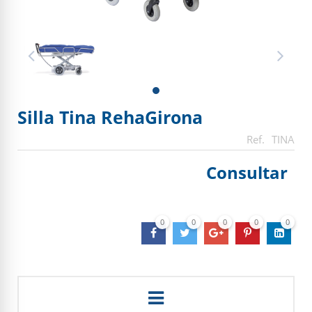
Silla Tina RehaGirona
TINA
Consultar
0
0
0
0
0