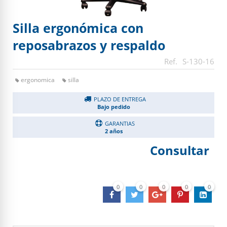
Silla ergonómica con
reposabrazos y respaldo
S-130-16
ergonomica
silla
PLAZO DE ENTREGA
Bajo pedido
GARANTIAS
2 años
Consultar
0
0
0
0
0