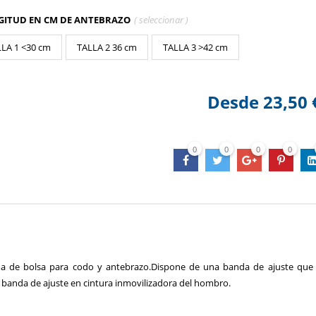
GITUD EN CM DE ANTEBRAZO
LA 1 <30 cm
TALLA 2 36 cm
TALLA 3 >42 cm
Desde
23,50 
0
0
0
0
rma de bolsa para codo y antebrazo.Dispone de una banda de ajuste que
na banda de ajuste en cintura inmovilizadora del hombro.