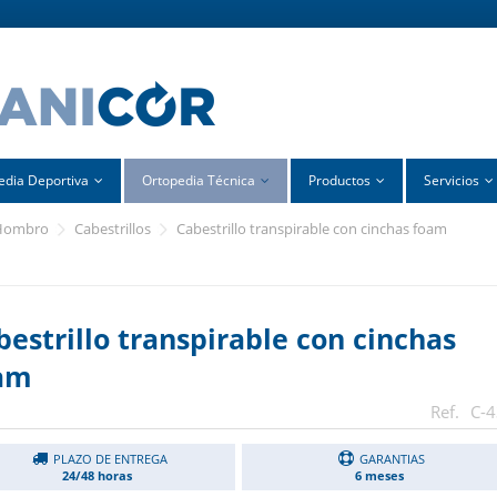
edia Deportiva
Ortopedia Técnica
Productos
Servicios
hombro
cabestrillos
cabestrillo transpirable con cinchas foam
bestrillo transpirable con cinchas
am
C-
PLAZO DE ENTREGA
GARANTIAS
24/48 horas
6 meses