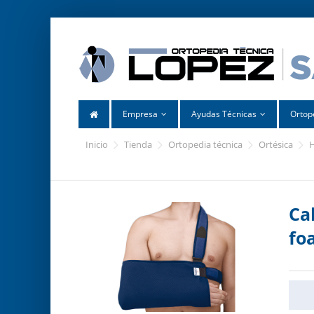
Empresa
Ayudas Técnicas
Ortop
inicio
tienda
ortopedia técnica
ortésica
Ca
fo