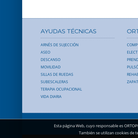
AYUDAS TÉCNICAS
OR
ARNÉS DE SUJECCIÓN
COMP
ASEO
ELEC
DESCANSO
PREND
MOVILIDAD
PULS
SILLAS DE RUEDAS
REHAB
SUBESCALERAS
ZAPAT
TERAPIA OCUPACIONAL
VIDA DIARIA
Esta página Web, cuyo responsable es ORTOPEDI
También se utilizan cookies de t