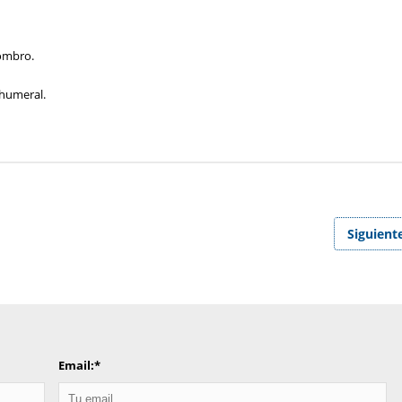
hombro.
ohumeral.
Siguient
Email:
*