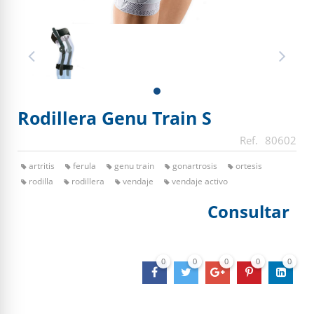
Rodillera Genu Train S
80602
artritis
ferula
genu train
gonartrosis
ortesis
rodilla
rodillera
vendaje
vendaje activo
Consultar
0
0
0
0
0