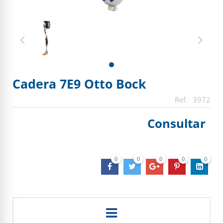
Cadera 7E9 Otto Bock
3972
Consultar
0
0
0
0
0