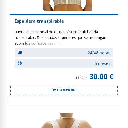
Espaldera transpirable
Banda ancha dorsal de tejido elástico multibanda
transpirable. Dos bandas superiores que se prolongan
sobre los hombros pasan por debajo de axilas, cruzan por
la espalda y cierran en el abdomen permitiendo ejercer
24/48 horas
una tracción gradual de la espalda mediante la
retropulsión de los hombros hasta suprimir la mala
6 meses
postura cifótica.
30.00 €
Desde
COMPRAR