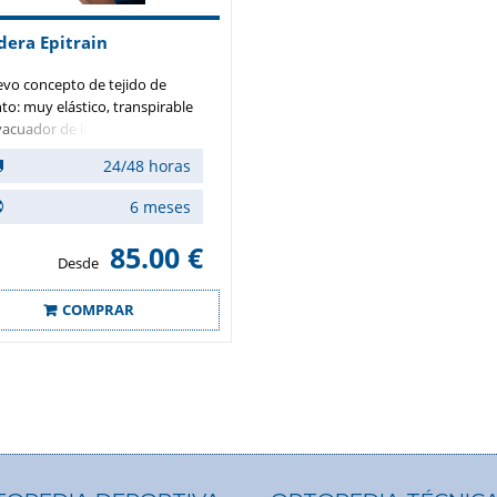
dera Epitrain
vo concepto de tejido de
to: muy elástico, transpirable
vacuador de la humedad para
gurar una compresión eficaz
24/48 horas
la región del codo. Tejido de
to anatómico cómodo,
6 meses
adable y con gran seguridad en
posición. Tiene almohadillas
85.00 €
coelásticas con hendiduras
Desde
 los epicóndilos para aliviar la
sión y posicionar el vendaje de
COMPRAR
era segura. Los bordes del
daje de compresión reducida
tribuyen a reducir el peligro de
raciones circulatorias.