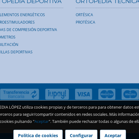
TOPEDIA DEPORTIVA
ORTOPEDIA TÉCNIC
LEMENTOS ENERGÉTICOS
ORTÉSICA
TROESTIMULADORES
PROTÉSICA
AS DE COMPRESIÓN DEPORTIVA
ÓMETROS
ILITACIÓN
ILLAS DEPORTIVAS
A LÓPEZ utiliza cookies propias y de terceros para para obtener datos esta
erceros para seguir/compartir contenidos en redes sociales. Más informació
Contacto
|
Aviso Legal
|
Política de Privacidad
|
Política de 
 cookies pulsando "
Aceptar
". También puede rechazar todas o algunas de ell
® 202
Política de cookies
Configurar
Aceptar