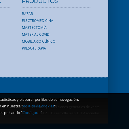
A
PRODUCTOS
BAZAR
ELECTROMEDICINA
MASTECTOMÍA
MATERIAL COVID
MOBILIARIO CLÍNICO
PRESOTERAPIA
dísticos y elaborar perfiles de su navegación.
n en nuestra "
Política de cookies
"
Cookies
|
Configurar Cookies
|
Condiciones generales de venta
as pulsando "
Configurar
"
6 ORTOPEDIA TÉCNICA LÓPEZ | Desarrollo web:
BIT Asociados