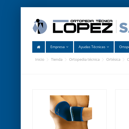
Empresa
Ayudas Técnicas
Ortop
inicio
tienda
ortopedia técnica
ortésica