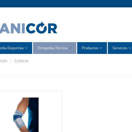
edia Deportiva
Ortopedia Técnica
Productos
Servicios
codo
coderas