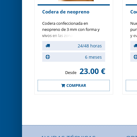
Codera de neopreno
Co
Codera confeccionada en
Nue
neopreno de 3 mm con forma y
pun
vivos en las zonas distales para
y e
evitar la migración de la codera.
ase
24/48 horas
en 
pun
6 meses
agr
la 
23.00 €
vis
Desde
para
pre
COMPRAR
man
ven
con
alte