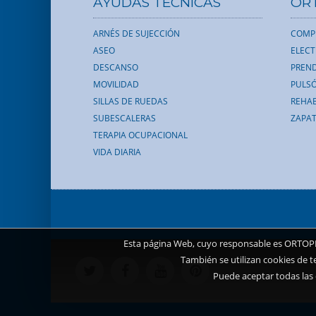
AYUDAS TÉCNICAS
OR
ARNÉS DE SUJECCIÓN
COMP
ASEO
ELEC
DESCANSO
PREND
MOVILIDAD
PULS
SILLAS DE RUEDAS
REHAB
SUBESCALERAS
ZAPAT
TERAPIA OCUPACIONAL
VIDA DIARIA
Esta página Web, cuyo responsable es ORTOPEDI
También se utilizan cookies de t
Puede aceptar todas las