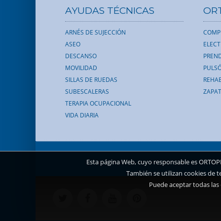
AYUDAS TÉCNICAS
OR
ARNÉS DE SUJECCIÓN
COMP
ASEO
ELEC
DESCANSO
PREND
MOVILIDAD
PULS
SILLAS DE RUEDAS
REHAB
SUBESCALERAS
ZAPAT
TERAPIA OCUPACIONAL
VIDA DIARIA
Esta página Web, cuyo responsable es ORTOPEDI
También se utilizan cookies de t
Puede aceptar todas las