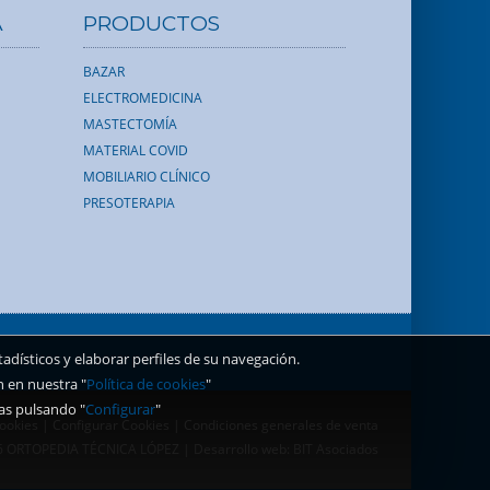
A
PRODUCTOS
BAZAR
ELECTROMEDICINA
MASTECTOMÍA
MATERIAL COVID
MOBILIARIO CLÍNICO
PRESOTERAPIA
dísticos y elaborar perfiles de su navegación.
n en nuestra "
Política de cookies
"
as pulsando "
Configurar
"
Cookies
|
Configurar Cookies
|
Condiciones generales de venta
6 ORTOPEDIA TÉCNICA LÓPEZ | Desarrollo web:
BIT Asociados