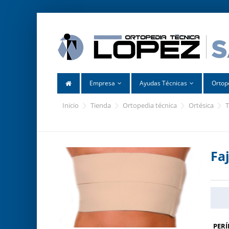
Empresa
Ayudas Técnicas
Ortop
inicio
tienda
ortopedia técnica
ortésica
Fa
PERÍ