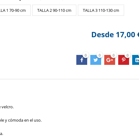
LA 1 70-90 cm
TALLA 2 90-110 cm
TALLA 3 110-130 cm
Desde
17,00 
0
0
0
0
 velcro.
le y cómoda en el uso.
a.