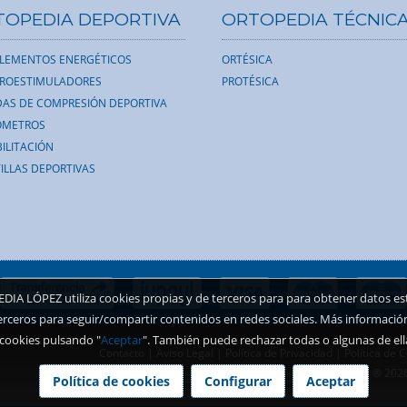
TOPEDIA DEPORTIVA
ORTOPEDIA TÉCNIC
LEMENTOS ENERGÉTICOS
ORTÉSICA
TROESTIMULADORES
PROTÉSICA
AS DE COMPRESIÓN DEPORTIVA
ÓMETROS
ILITACIÓN
ILLAS DEPORTIVAS
A LÓPEZ utiliza cookies propias y de terceros para para obtener datos esta
erceros para seguir/compartir contenidos en redes sociales. Más informació
 cookies pulsando "
Aceptar
". También puede rechazar todas o algunas de ell
Contacto
|
Aviso Legal
|
Política de Privacidad
|
Política de 
® 202
Política de cookies
Configurar
Aceptar