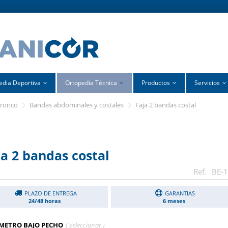
edia Deportiva
Ortopedia Técnica
Productos
Servicios
tronco
bandas abdominales y costales
faja 2 bandas costal
ja 2 bandas costal
BE-
PLAZO DE ENTREGA
GARANTIAS
24/48 horas
6 meses
METRO BAJO PECHO