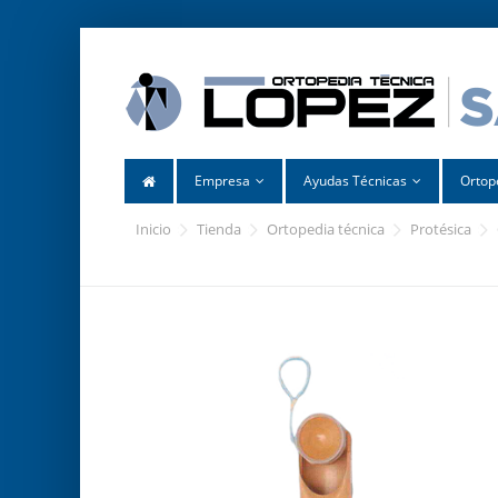
Empresa
Ayudas Técnicas
Ortop
inicio
tienda
ortopedia técnica
protésica